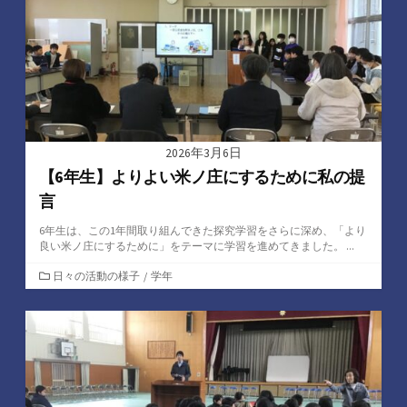
2026年3月6日
【6年生】よりよい米ノ庄にするために私の提
言
6年生は、この1年間取り組んできた探究学習をさらに深め、「より
良い米ノ庄にするために」をテーマに学習を進めてきました。 ...
カ
日々の活動の様子
/
学年
テ
ゴ
リ
ー