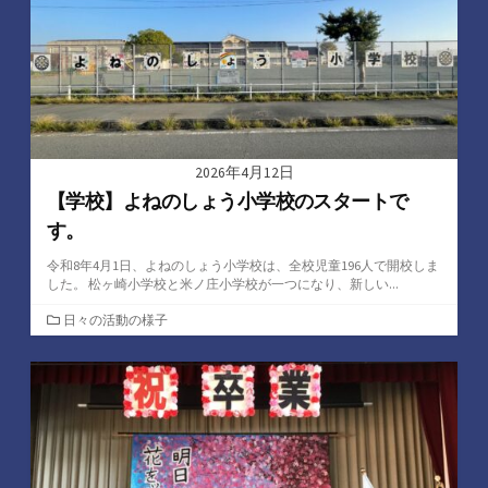
2026年4月12日
【学校】よねのしょう小学校のスタートで
す。
令和8年4月1日、よねのしょう小学校は、全校児童196人で開校しま
した。 松ヶ崎小学校と米ノ庄小学校が一つになり、新しい...
カ
日々の活動の様子
テ
ゴ
リ
ー