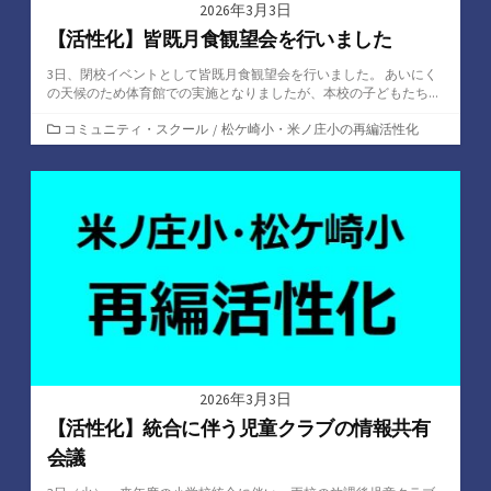
2026年3月3日
【活性化】皆既月食観望会を行いました
3日、閉校イベントとして皆既月食観望会を行いました。 あいにく
の天候のため体育館での実施となりましたが、本校の子どもたち...
カ
コミュニティ・スクール
/
松ケ崎小・米ノ庄小の再編活性化
テ
ゴ
リ
ー
2026年3月3日
【活性化】統合に伴う児童クラブの情報共有
会議