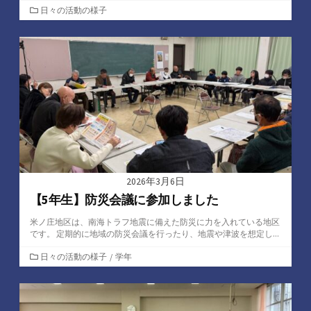
カ
日々の活動の様子
テ
ゴ
リ
ー
2026年3月6日
【5年生】防災会議に参加しました
米ノ庄地区は、南海トラフ地震に備えた防災に力を入れている地区
です。 定期的に地域の防災会議を行ったり、地震や津波を想定し...
カ
日々の活動の様子
/
学年
テ
ゴ
リ
ー