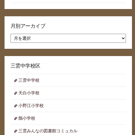
月別アーカイブ
月
別
ア
ー
カ
イ
三雲中学校区
ブ
三雲中学校
天白小学校
小野江小学校
鵲小学校
三雲みんなの図書館コミュカル