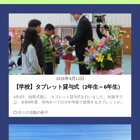
2026年4月12日
【学校】タブレット貸与式（2年生～6年生）
4月6日、始業式後に、タブレット貸与式を行いました。 松阪市で
は、令和8年度、市内すべての小中学校で使用するタブレットが...
カ
日々の活動の様子
テ
ゴ
リ
ー