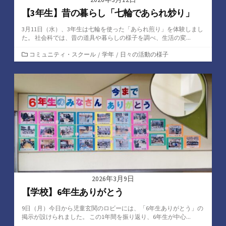
【3年生】昔の暮らし「七輪であられ炒り」
3月11日（水）、3年生は七輪を使った「あられ煎り」を体験しまし
た。 社会科では、昔の道具や暮らしの様子を調べ、生活の変...
カ
コミュニティ・スクール
/
学年
/
日々の活動の様子
テ
ゴ
リ
ー
2026年3月9日
【学校】6年生ありがとう
9日（月）今日から児童玄関のロビーには、「6年生ありがとう」の
掲示が設けられました。 この1年間を振り返り、6年生が中心...