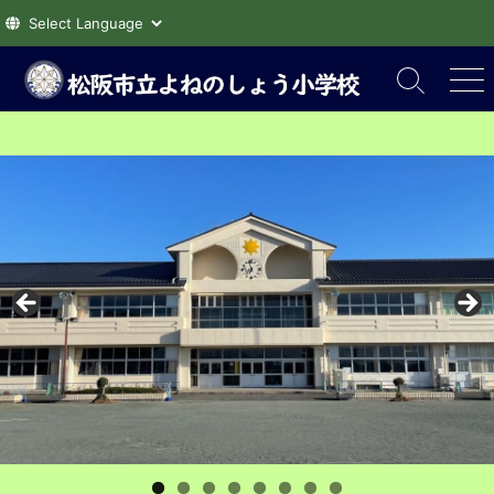
コ
ン
検
メ
索
ニ
テ
切
ュ
ン
り
ー
ツ
替
え
へ
ス
キ
ッ
プ