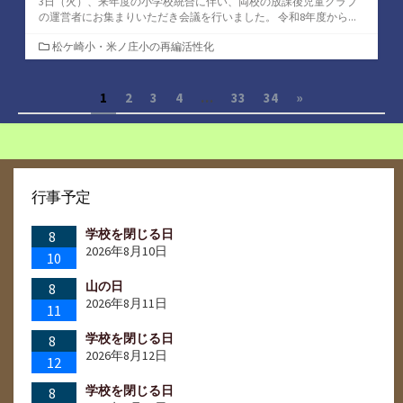
3日（火）、来年度の小学校統合に伴い、両校の放課後児童クラブ
の運営者にお集まりいただき会議を行いました。 令和8年度から...
カ
松ケ崎小・米ノ庄小の再編活性化
テ
ゴ
投
1
2
3
4
…
33
34
»
リ
ー
稿
の
ペ
行事予定
ー
学校を閉じる日
8
ジ
2026年8月10日
10
送
山の日
8
2026年8月11日
11
り
学校を閉じる日
8
2026年8月12日
12
学校を閉じる日
8