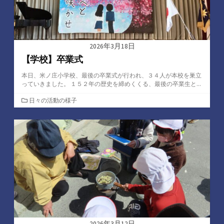
2026年3月18日
【学校】卒業式
本日、米ノ庄小学校、最後の卒業式が行われ、３４人が本校を巣立
っていきました。 １５２年の歴史を締めくくる、最後の卒業生と...
カ
日々の活動の様子
テ
ゴ
リ
ー
2026年3月12日