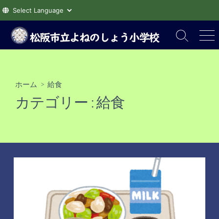
コ
ン
検
メ
索
ニ
テ
切
ュ
ン
り
ー
ツ
替
ホーム
> 給食
え
へ
カテゴリー :
給食
ス
キ
ッ
プ