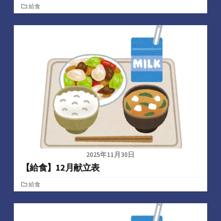
カ
給食
テ
ゴ
リ
ー
2025年11月30日
【給食】12月献立表
カ
給食
テ
ゴ
リ