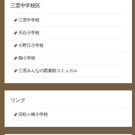
イ
三雲中学校区
ブ
三雲中学校
天白小学校
小野江小学校
鵲小学校
三雲みんなの図書館コミュカル
リンク
旧松ヶ崎小学校