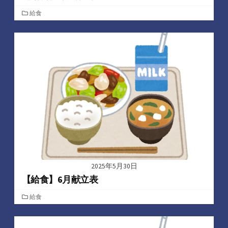
カ
給食
テ
ゴ
リ
ー
2025年5月30日
【給食】6月献立表
カ
給食
テ
ゴ
リ