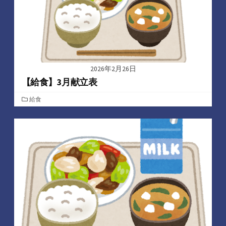
2026年2月26日
【給食】3月献立表
カ
給食
テ
ゴ
リ
ー