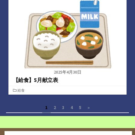
ー
2025年4月30日
【給食】5月献立表
カ
給食
テ
ゴ
投
1
2
3
4
5
»
リ
ー
稿
の