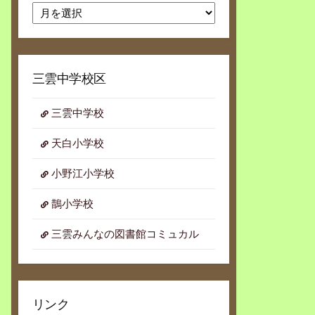
月
別
ア
ー
カ
三雲中学校区
イ
ブ
三雲中学校
天白小学校
小野江小学校
鵲小学校
三雲みんなの図書館コミュカル
リンク