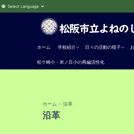
コ
ン
テ
ン
学校教育目標
学年
ツ
ホーム
学校紹介
日々の活動の様子
へ
沿革
給食
ス
松ケ崎小・米ノ庄小の再編活性化
校歌
その他
キ
ッ
交通アクセス
プ
ホーム
> 沿革
沿革