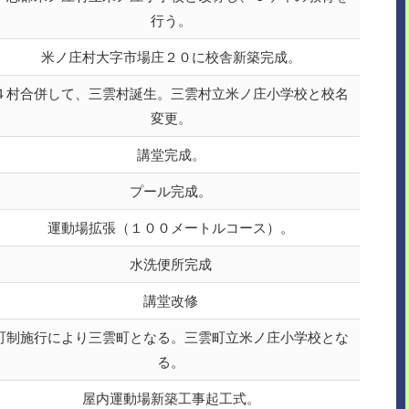
行う。
米ノ庄村大字市場庄２０に校舎新築完成。
４村合併して、三雲村誕生。三雲村立米ノ庄小学校と校名
変更。
講堂完成。
プール完成。
運動場拡張（１００メートルコース）。
水洗便所完成
講堂改修
町制施行により三雲町となる。三雲町立米ノ庄小学校とな
る。
屋内運動場新築工事起工式。