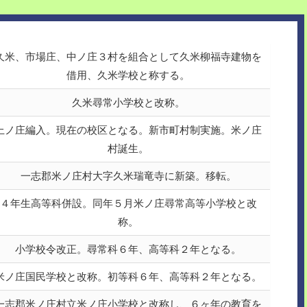
久米、市場庄、中ノ庄３村を組合として久米柳福寺建物を
借用、久米学校と称する。
久米尋常小学校と改称。
上ノ庄編入。現在の校区となる。新市町村制実施。米ノ庄
村誕生。
一志郡米ノ庄村大字久米瑞竜寺に新築。移転。
４年生高等科併設。同年５月米ノ庄尋常高等小学校と改
称。
小学校令改正。尋常科６年、高等科２年となる。
米ノ庄国民学校と改称。初等科６年、高等科２年となる。
一志郡米ノ庄村立米ノ庄小学校と改称し、６ヶ年の教育を