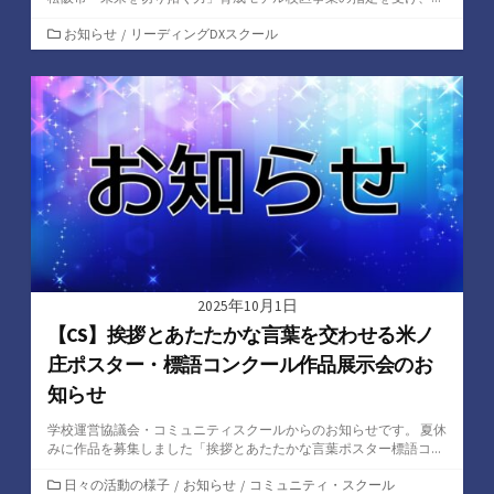
カ
お知らせ
/
リーディングDXスクール
テ
ゴ
リ
ー
2025年10月1日
【CS】挨拶とあたたかな言葉を交わせる米ノ
庄ポスター・標語コンクール作品展示会のお
知らせ
学校運営協議会・コミュニティスクールからのお知らせです。 夏休
みに作品を募集しました「挨拶とあたたかな言葉ポスター標語コ...
カ
日々の活動の様子
/
お知らせ
/
コミュニティ・スクール