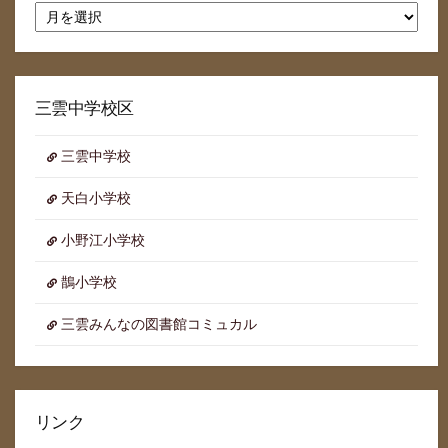
月
別
ア
ー
カ
イ
三雲中学校区
ブ
三雲中学校
天白小学校
小野江小学校
鵲小学校
三雲みんなの図書館コミュカル
リンク