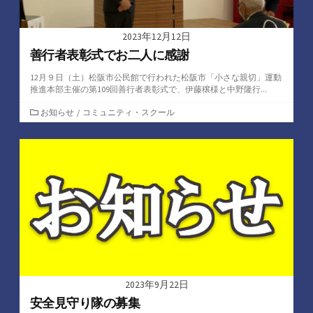
2023年12月12日
善行者表彰式でお二人に感謝
12月９日（土）松阪市公民館で行われた松阪市「小さな親切」運動
推進本部主催の第109回善行者表彰式で、伊藤穣様と中野隆行...
カ
お知らせ
/
コミュニティ・スクール
テ
ゴ
リ
ー
2023年9月22日
安全見守り隊の募集