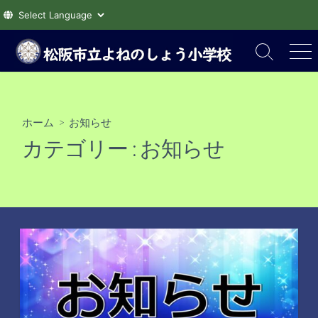
コ
ン
検
メ
索
ニ
テ
切
ュ
ン
り
ー
ツ
替
ホーム
> お知らせ
え
へ
カテゴリー :
お知らせ
ス
キ
ッ
プ