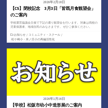
2026年2月18日
【CS】閉校記念 3月3日「皆既月食観望会」
のご案内
学校運営協議会主催で下記の通り観望会を行います。 対象は両校の
児童保護者、地域住民のみなさまです。 ぜひご参加ください。
カ
お知らせ
/
コミュニティ・スクール
/
テ
松ケ崎小・米ノ庄小の再編活性化
ゴ
リ
ー
2026年1月16日
【学校】松阪市幼小中造形展のご案内