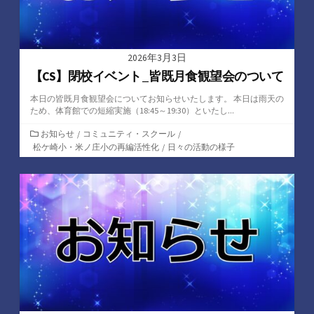
2026年3月3日
【CS】閉校イベント_皆既月食観望会のついて
本日の皆既月食観望会についてお知らせいたします。 本日は雨天の
ため、体育館での短縮実施（18:45～19:30）といたし...
カ
お知らせ
/
コミュニティ・スクール
/
テ
松ケ崎小・米ノ庄小の再編活性化
/
日々の活動の様子
ゴ
リ
ー