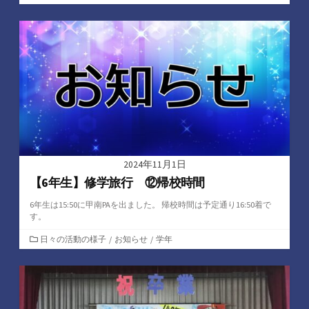
テ
ゴ
リ
ー
2024年11月1日
【6年生】修学旅行 ⑫帰校時間
6年生は15:50に甲南PAを出ました。 帰校時間は予定通り16:50着で
す。
カ
日々の活動の様子
/
お知らせ
/
学年
テ
ゴ
リ
ー