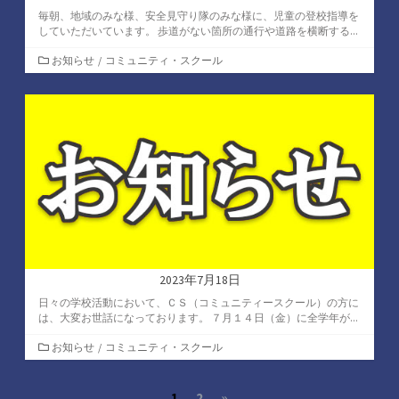
毎朝、地域のみな様、安全見守り隊のみな様に、児童の登校指導を
していただいています。 歩道がない箇所の通行や道路を横断する...
カ
お知らせ
/
コミュニティ・スクール
テ
ゴ
リ
ー
2023年7月18日
日々の学校活動において、ＣＳ（コミュニティースクール）の方に
は、大変お世話になっております。 ７月１４日（金）に全学年が...
カ
お知らせ
/
コミュニティ・スクール
テ
ゴ
投
1
2
»
リ