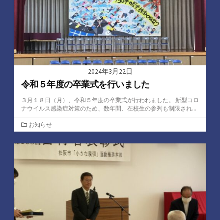
2024年3月22日
令和５年度の卒業式を行いました
３月１８日（月）、令和５年度の卒業式が行われました。 新型コロ
ナウイルス感染症対策のため、数年間、在校生の参列も制限され...
カ
お知らせ
テ
ゴ
リ
ー