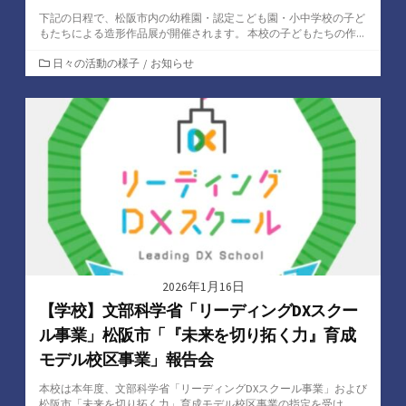
下記の日程で、松阪市内の幼稚園・認定こども園・小中学校の子ど
もたちによる造形作品展が開催されます。 本校の子どもたちの作...
カ
日々の活動の様子
/
お知らせ
テ
ゴ
リ
ー
2026年1月16日
【学校】文部科学省「リーディングDXスクー
ル事業」松阪市「『未来を切り拓く力』育成
モデル校区事業」報告会
本校は本年度、文部科学省「リーディングDXスクール事業」および
松阪市「未来を切り拓く力」育成モデル校区事業の指定を受け、...