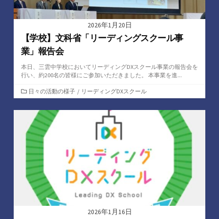
2026年1月20日
【学校】文科省「リーディングスクール事
業」報告会
本日、三雲中学校においてリーディングDXスクール事業の報告会を
行い、約200名の皆様にご参加いただきました。 本事業を進...
カ
日々の活動の様子
/
リーディングDXスクール
テ
ゴ
リ
ー
2026年1月16日