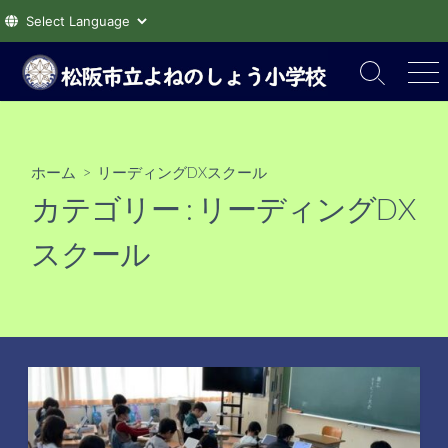
コ
ン
検
メ
索
ニ
テ
切
ュ
ン
り
ー
ツ
替
ホーム
> リーディングDXスクール
え
へ
カテゴリー :
リーディングDX
ス
キ
スクール
ッ
プ