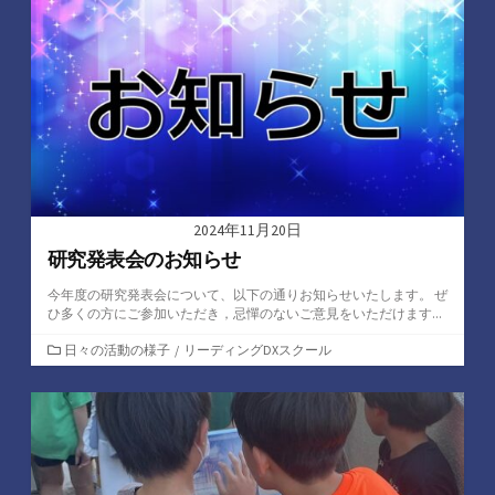
リ
ー
2024年11月20日
研究発表会のお知らせ
今年度の研究発表会について、以下の通りお知らせいたします。 ぜ
ひ多くの方にご参加いただき，忌憚のないご意見をいただけます...
カ
日々の活動の様子
/
リーディングDXスクール
テ
ゴ
リ
ー