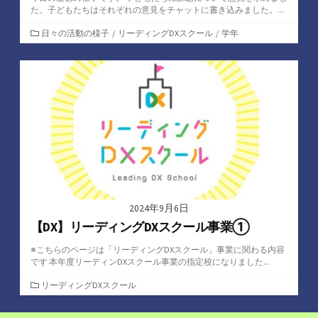
た。子どもたちはそれぞれの意見をチャットに書き込みました。...
カ
日々の活動の様子
/
リーディングDXスクール
/
学年
テ
ゴ
リ
ー
2024年9月6日
【DX】リーディングDXスクール事業①
※こちらのページは「リーディングDXスクール」事業に関わる内容
です 本年度リーディンDXスクール事業の指定校になりました...
カ
リーディングDXスクール
テ
ゴ