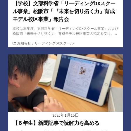
【学校】文部科学省「リーディングDXスクー
ル事業」松阪市「『未来を切り拓く力』育成
モデル校区事業」報告会
本校は本年度、文部科学省「リーディングDXスクール事業」および
松阪市「未来を切り拓く力」育成モデル校区事業の指定を受け、...
カ
お知らせ
/
リーディングDXスクール
テ
ゴ
リ
ー
2026年1月15日
【６年生】新聞記事で読解力を高める