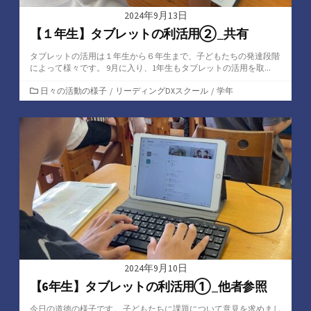
2024年9月13日
【１年生】タブレットの利活用②_共有
タブレットの活用は１年生から６年生まで、子どもたちの発達段階
によって様々です。 9月に入り、1年生もタブレットの活用を取...
カ
日々の活動の様子
/
リーディングDXスクール
/
学年
テ
ゴ
リ
ー
2024年9月10日
【6年生】タブレットの利活用①_他者参照
今日の道徳の様子です。 子どもたちに課題について意見を求めまし