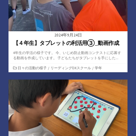
2024年9月24日
【４年生】タブレットの利活用③_動画作成
4年生の学活の様子です。 今、いじめ防止動画コンテストに応募す
る動画を作成しています。 子どもたちがタブレットを手にした...
カ
日々の活動の様子
/
リーディングDXスクール
/
学年
テ
ゴ
リ
ー