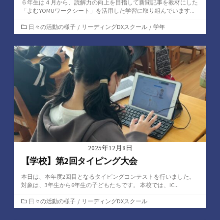
６年生は４月から、読解力の向上を目指して新聞記事を教材にした
「よむYOMUワークシート」を活用した学習に取り組んでいます...
カ
日々の活動の様子
/
リーディングDXスクール
/
学年
テ
ゴ
リ
ー
2025年12月8日
【学校】第2回タイピング大会
本日は、本年度2回目となるタイピングコンテストを行いました。
対象は、3年生から6年生の子どもたちです。 本校では、IC...
カ
日々の活動の様子
/
リーディングDXスクール
テ
ゴ