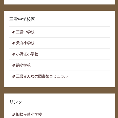
ア
ー
カ
イ
三雲中学校区
ブ
三雲中学校
天白小学校
小野江小学校
鵲小学校
三雲みんなの図書館コミュカル
リンク
旧松ヶ崎小学校