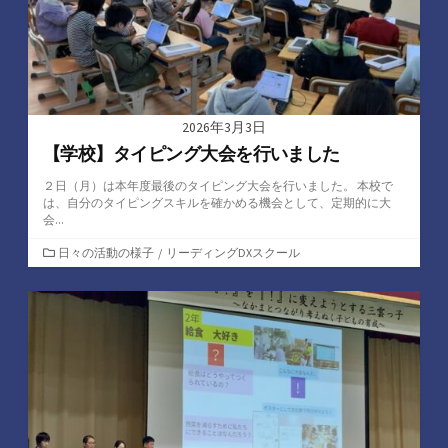
2026年3月3日
【学校】タイピング大会を行いました
２日（月）は本年度最後のタイピング大会を行いました。 本校で
は、自分のタイピングスキルを確かめる機会として、定期的に大
会...
カ
日々の活動の様子
/
リーディングDXスクール
テ
ゴ
リ
ー