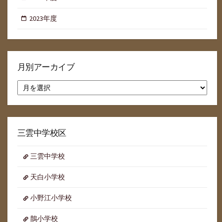
2023年度
月別アーカイブ
月
別
ア
ー
カ
イ
三雲中学校区
ブ
三雲中学校
天白小学校
小野江小学校
鵲小学校