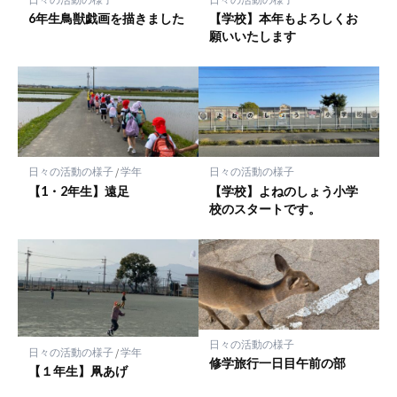
存
6年生鳥獣戯画を描きました
【学校】本年もよろしくお
願いいたします
日々の活動の様子
/
学年
日々の活動の様子
【1・2年生】遠足
【学校】よねのしょう小学
校のスタートです。
日々の活動の様子
日々の活動の様子
/
学年
修学旅行一日目午前の部
【１年生】凧あげ