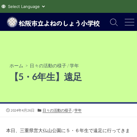
コ
ン
検
メ
索
ニ
テ
切
ュ
ン
り
ー
ツ
替
え
へ
ス
ホーム
>
日々の活動の様子
/
学年
キ
【5・6年生】遠足
ッ
プ
公
カ
2024年4月26日
日々の活動の様子
/
学年
開
テ
日
ゴ
リ
本日、三重県営大仏山公園に５・６年生で遠足に行ってきま
ー