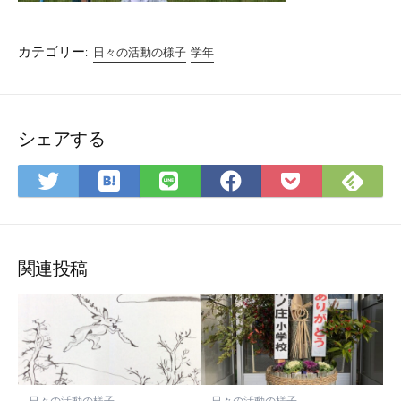
カテゴリー:
日々の活動の様子
学年
シェアする
は
Fee
Twitter
LINE
Facebook
Pocket
て
で
で
で
で
に
な
購
シ
シ
シ
保
ブ
読
ェ
ェ
ェ
存
ッ
ア
ア
ア
関連投稿
ク
マ
ー
ク
に
保
日々の活動の様子
日々の活動の様子