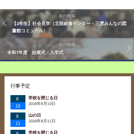
前の投稿
【2年生】社会見学（北部給食センター・三雲みんなの図
書館コミュカル）
次の投稿
令和7年度 始業式・入学式
行事予定
学校を閉じる日
8
2026年8月10日
10
山の日
8
2026年8月11日
11
学校を閉じる日
8