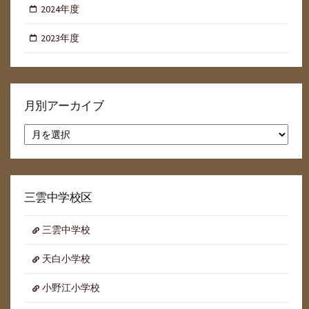
2024年度
2023年度
月別アーカイブ
月
別
ア
ー
カ
イ
三雲中学校区
ブ
三雲中学校
天白小学校
小野江小学校