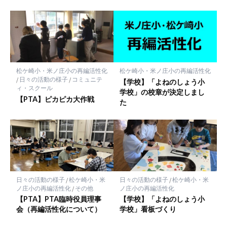
松ケ崎小・米ノ庄小の再編活性化
松ケ崎小・米ノ庄小の再編活性化
/
日々の活動の様子
/
コミュニテ
【学校】「よねのしょう小
ィ・スクール
学校」の校章が決定しまし
【PTA】ピカピカ大作戦
た
日々の活動の様子
/
松ケ崎小・米
日々の活動の様子
/
松ケ崎小・米
ノ庄小の再編活性化
/
その他
ノ庄小の再編活性化
【PTA】PTA臨時役員理事
【学校】「よねのしょう小
会（再編活性化について）
学校」看板づくり