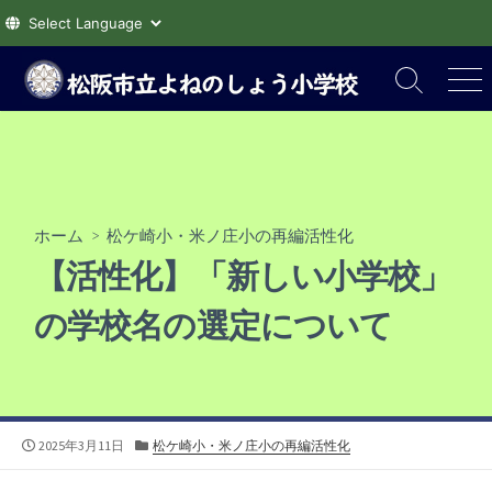
コ
ン
検
メ
索
ニ
テ
切
ュ
ン
り
ー
ツ
替
え
へ
ス
ホーム
>
松ケ崎小・米ノ庄小の再編活性化
キ
【活性化】「新しい小学校」
ッ
プ
の学校名の選定について
公
カ
2025年3月11日
松ケ崎小・米ノ庄小の再編活性化
開
テ
日
ゴ