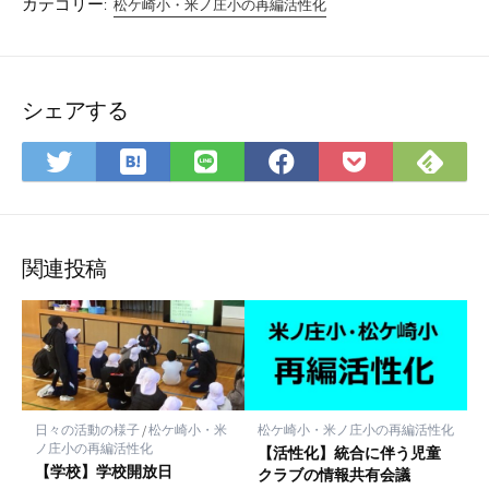
カテゴリー:
松ケ崎小・米ノ庄小の再編活性化
シェアする
は
Fee
Twitter
LINE
Facebook
Pocket
て
で
で
で
で
に
な
購
シ
シ
シ
保
ブ
読
ェ
ェ
ェ
存
ッ
ア
ア
ア
関連投稿
ク
マ
ー
ク
に
保
日々の活動の様子
/
松ケ崎小・米
松ケ崎小・米ノ庄小の再編活性化
存
ノ庄小の再編活性化
【活性化】統合に伴う児童
【学校】学校開放日
クラブの情報共有会議