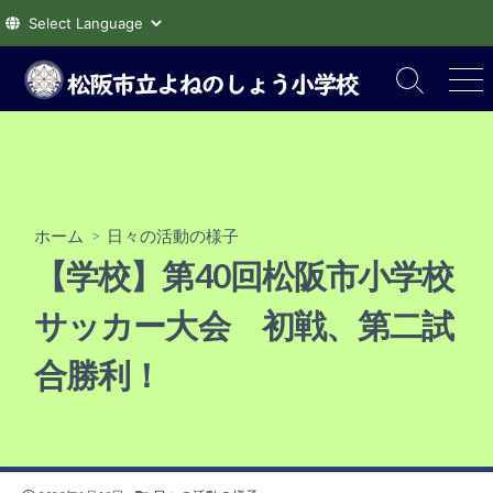
コ
ン
検
メ
索
ニ
テ
切
ュ
ン
り
ー
ツ
替
え
へ
ス
ホーム
>
日々の活動の様子
キ
【学校】第40回松阪市小学校
ッ
プ
サッカー大会 初戦、第二試
合勝利！