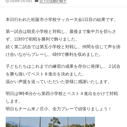
公
カ
2026年1月10日
日々の活動の様子
開
テ
日
ゴ
リ
本日行われた松阪市小学校サッカー大会1日目の結果です。
ー
第一試合は朝見小学校と対戦し、最後まで集中力を切らさ
ず、11対0で初戦を勝利で飾りました。
続く第二試合では第五小学校と対戦し、仲間を信じて声を掛
け合いながらプレーし、6対0で勝利を収めました。
子どもたちはこれまでの練習の成果を存分に発揮し、２試合
を勝ち抜いてベスト８進出を決めました。
温かい声援を送っていただいた皆様に感謝いたします。
明日は9時45分から第四小学校とベスト４進出をかけて対戦
します。
明日もチーム米ノ庄小、全力プレーで頑張りましょう！