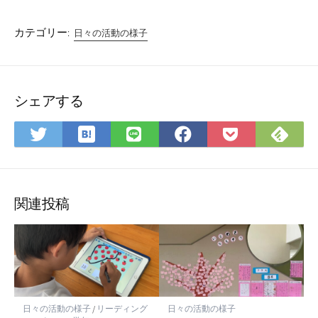
カテゴリー:
日々の活動の様子
シェアする
は
Fee
Twitter
LINE
Facebook
Pocket
て
で
で
で
で
に
な
購
シ
シ
シ
保
ブ
読
ェ
ェ
ェ
存
ッ
ア
ア
ア
関連投稿
ク
マ
ー
ク
に
保
日々の活動の様子
/
リーディング
日々の活動の様子