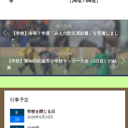
寺
（2年生～6年生）
前の投稿
【学校】令和７年度「みえの防災奨励賞」を受賞しまし
た
次の投稿
【学校】第40回松阪市小学校サッカー大会（2日目）の結
果
行事予定
学校を閉じる日
8
2026年8月10日
10
山の日