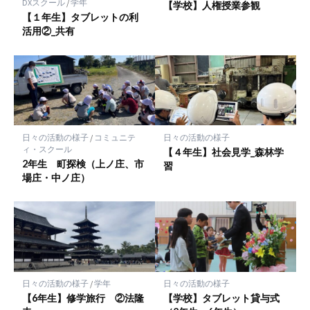
存
DXスクール
/
学年
【学校】人権授業参観
【１年生】タブレットの利
活用②_共有
日々の活動の様子
/
コミュニテ
日々の活動の様子
ィ・スクール
【４年生】社会見学_森林学
2年生 町探検（上ノ庄、市
習
場庄・中ノ庄）
日々の活動の様子
/
学年
日々の活動の様子
【6年生】修学旅行 ②法隆
【学校】タブレット貸与式