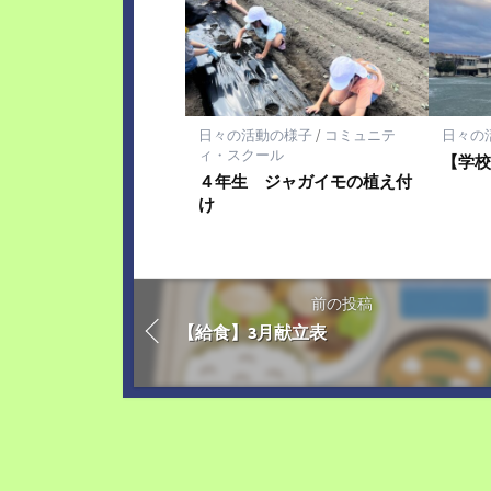
日々の活動の様子
/
コミュニテ
日々の
ィ・スクール
【学
４年生 ジャガイモの植え付
け
前の投稿
【給食】3月献立表