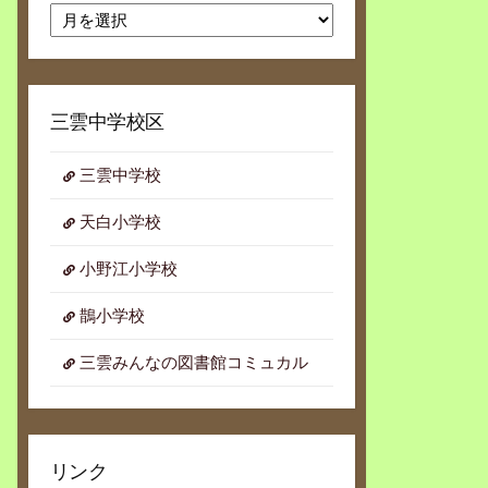
月
別
ア
ー
カ
三雲中学校区
イ
ブ
三雲中学校
天白小学校
小野江小学校
鵲小学校
三雲みんなの図書館コミュカル
リンク