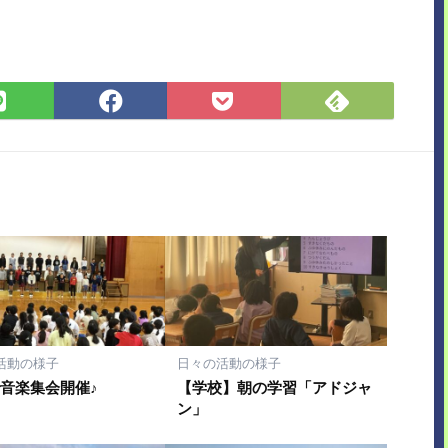
Feedly
LINE
Facebook
Pocket
で
で
で
に
購
シ
シ
保
読
ェ
ェ
存
ア
ア
活動の様子
日々の活動の様子
音楽集会開催♪
【学校】朝の学習「アドジャ
ン」