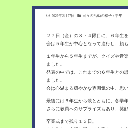
公
カ
2026年2月27日
日々の活動の様子
/
学年
開
テ
日
ゴ
リ
２７日（金）の３・４限目に、６年生
ー
会は５年生が中心となって進行し、頼
１年生から５年生までが、クイズや音
ました。
発表の中では、これまでの６年生との
ました。
会は心温まる穏やかな雰囲気の中、思
最後には６年生から歌とともに、各学
さらに教員へのサプライズもあり、笑
卒業式まで残り１３日。