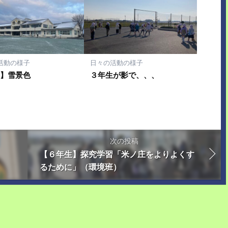
活動の様子
日々の活動の様子
校】雪景色
３年生が影で、、、
次の投稿
【６年生】探究学習「米ノ庄をよりよくす
るために」（環境班）