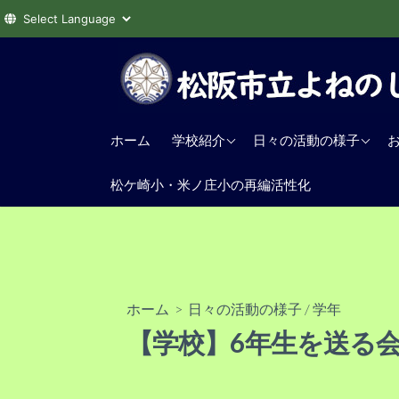
コ
ン
テ
ン
学校教育目標
学年
ツ
ホーム
学校紹介
日々の活動の様子
へ
沿革
給食
ス
松ケ崎小・米ノ庄小の再編活性化
校歌
その他
キ
ッ
交通アクセス
プ
ホーム
>
日々の活動の様子
/
学年
【学校】6年生を送る