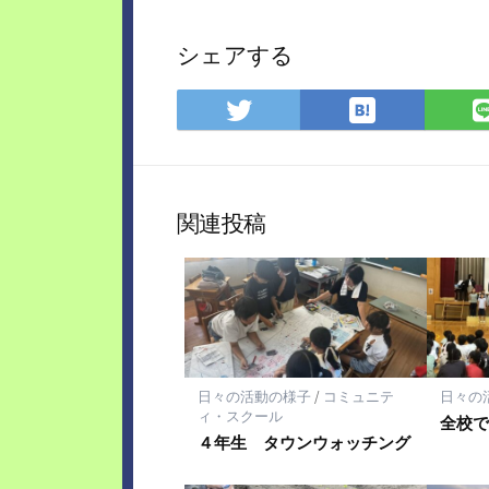
シェアする
は
Twitter
て
で
な
シ
ブ
ェ
ッ
ア
関連投稿
ク
マ
ー
ク
に
保
存
日々の活動の様子
/
コミュニテ
日々の
ィ・スクール
全校で
４年生 タウンウォッチング