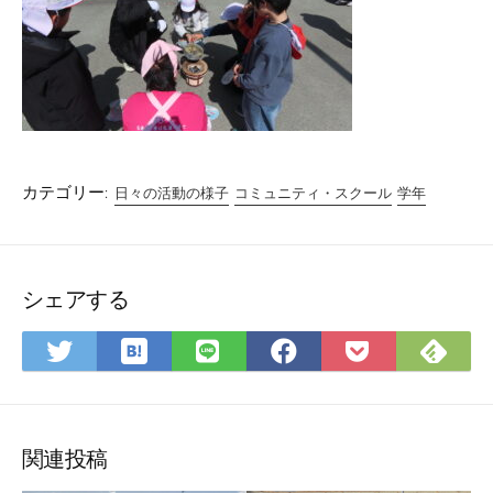
カテゴリー:
日々の活動の様子
コミュニティ・スクール
学年
シェアする
は
Fee
Twitter
LINE
Facebook
Pocket
て
で
で
で
で
に
な
購
シ
シ
シ
保
ブ
読
ェ
ェ
ェ
存
ッ
ア
ア
ア
関連投稿
ク