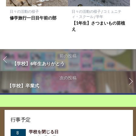
日々の活動の様子
日々の活動の様子
/
コミュニテ
ィ・スクール
/
学年
修学旅行一日目午前の部
【1年生】さつまいもの苗植
え
前の投稿
【学校】6年生ありがとう
次の投稿
【学校】卒業式
行事予定
学校を閉じる日
8