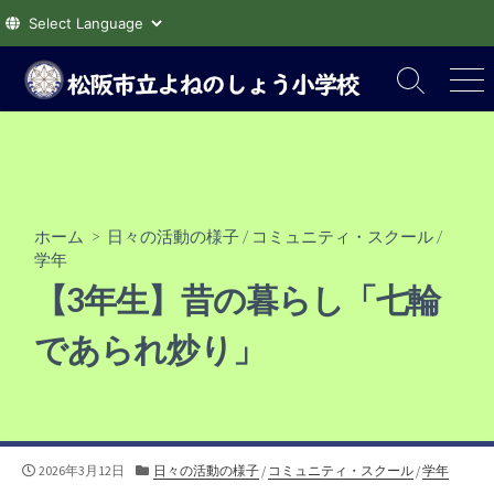
コ
ン
検
メ
索
ニ
テ
切
ュ
ン
り
ー
ツ
替
え
へ
ス
ホーム
>
日々の活動の様子
/
コミュニティ・スクール
/
キ
学年
ッ
【3年生】昔の暮らし「七輪
プ
であられ炒り」
公
カ
2026年3月12日
日々の活動の様子
/
コミュニティ・スクール
/
学年
開
テ