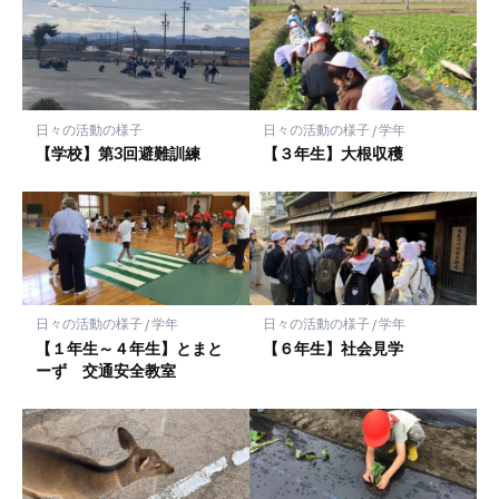
マ
ー
ク
に
保
日々の活動の様子
日々の活動の様子
/
学年
存
【学校】第3回避難訓練
【３年生】大根収穫
日々の活動の様子
/
学年
日々の活動の様子
/
学年
【１年生～４年生】とまと
【６年生】社会見学
ーず 交通安全教室